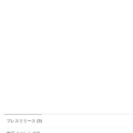
オチアイネクサス労働組合の県
政報告会に参加
2022年11月3日
活動
次の記事
ジェイテクト労働組合花園支部
で報告会を開催
2022年11月10日
カテゴリー
プレスリリース (9)