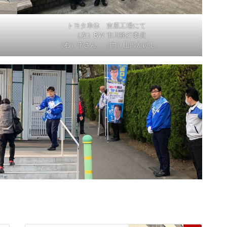
トヨタ車体 吉原工場にて
（左）BW 市川執行委員
（右）平さん （中）山口たけし