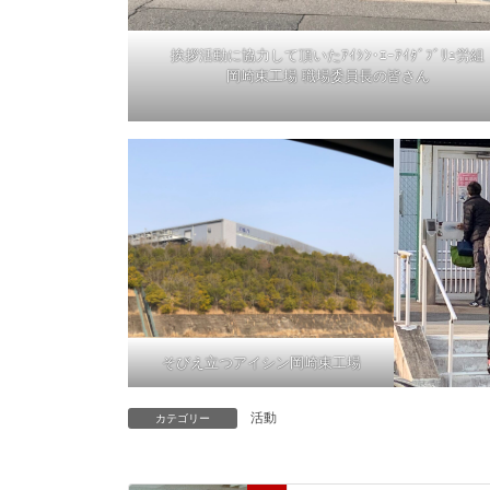
挨拶活動に協力して頂いたｱｲｼﾝ･ｴｰｱｲﾀﾞﾌﾞﾘｭ労組
岡崎東工場 職場委員長の皆さん
そびえ立つアイシン岡崎東工場
活動
カテゴリー