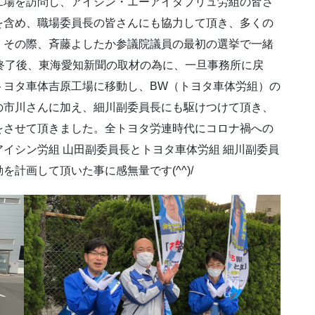
工場を訪問し、アイシン・エーアイダブリュ労組の皆さ
を含め、職場委員長の皆さんにも協力して頂き、多くの
。その際、斉藤よしたか参議院議員の最初の選挙で一緒
終了後、東海愛知新聞の取材の為に、一旦事務所に戻
トヨタ車体吉原工場に移動し、BW（トヨタ車体労組）の
の市川さんに加え、細川副委員長にも駆けつけて頂き、
をさせて頂きました。全トヨタ労連時代にコロナ禍への
イシン労組 山田副委員長とトヨタ車体労組 細川副委員
計画して頂いた事に感無量です(^^)/