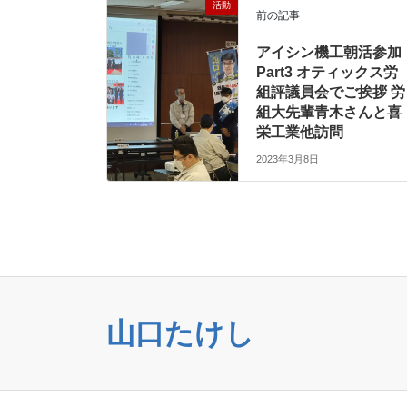
活動
前の記事
アイシン機工朝活参加
Part3 オティックス労
組評議員会でご挨拶 労
組大先輩青木さんと喜
栄工業他訪問
2023年3月8日
山口たけし