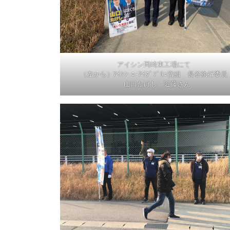
アイシン岡崎東工場にて
（左から）ｱｲｼﾝ･ｴｰｱｲﾀﾞﾌﾞﾘｭ労組 長谷執行委員
山口たけし 近藤さん