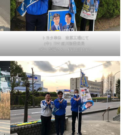
トヨタ車体 吉原工場にて
（中）BW 細川副委員長
（右）加藤さん (左)山口たけし