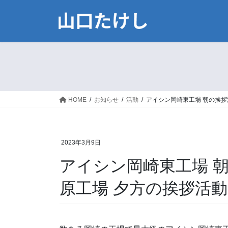
コ
ナ
ン
ビ
テ
ゲ
ン
ー
ツ
シ
に
ョ
移
ン
動
に
HOME
お知らせ
活動
アイシン岡崎東工場 朝の挨
移
動
2023年3月9日
アイシン岡崎東工場 
原工場 夕方の挨拶活